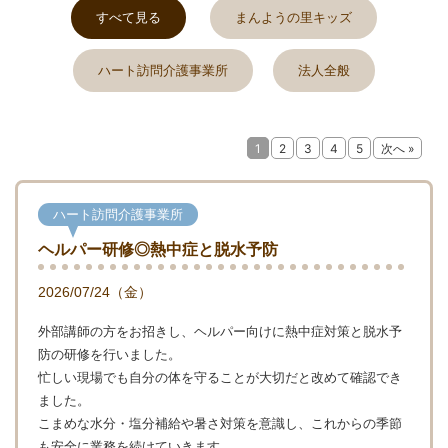
すべて見る
まんようの里キッズ
ハート訪問介護事業所
法人全般
1
2
3
4
5
次へ »
ハート訪問介護事業所
ヘルパー研修◎熱中症と脱水予防
2026/07/24（金）
外部講師の方をお招きし、ヘルパー向けに熱中症対策と脱水予
防の研修を行いました。
忙しい現場でも自分の体を守ることが大切だと改めて確認でき
ました。
こまめな水分・塩分補給や暑さ対策を意識し、これからの季節
も安全に業務を続けていきます。